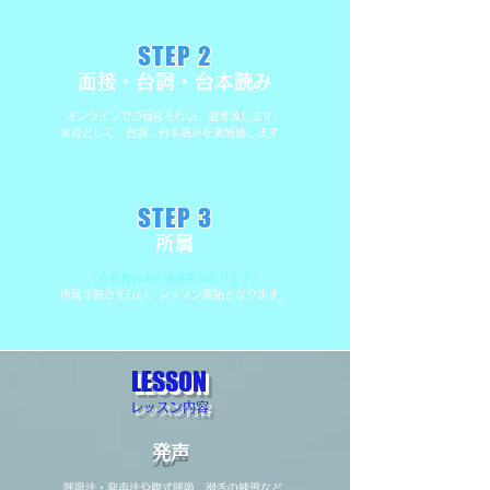
STEP 2
面接・台詞・台本読み​​
オンラインでの面接を行い、選考致します。
​実技として、台詞、台本読みを実施致します。
STEP 3
所属​​
（合格者のみ所属資格があります）
​所属手続きを行い、レッスン開始となります。
​LESSON
​レッスン内容
発声
呼吸法・発声法や腹式呼吸、滑舌の練習など、