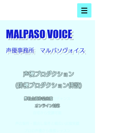
MALPASO VOICE
声優事務所 マルパソヴォイス
声優プロダクション
(俳優プロダクション併設)
弊社企画作品出演
のチャンス
オンライン対応
​自宅から受講可能
声の案件・顔出し案件と幅広い出演実績
​プロの声優から直接レッスン