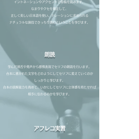
イントネーションやアクセントで原稿を読みます。
なまりやクセを矯正して、
正しく美しい日本語を使い、ナレーションに
求められる
ナチュラルな演技できっちり
読むということを学びます。
朗読
学んだ滑舌や発声から感情表現で​セリフの朗読を行います。
台本に書かれた文字をどのようにしてセリフに変えていくのか
しっかりと学びます。
​台本の読解能力を高めて、いかにしてセリフに立体感を持たせれば
相手に伝わるのかを学びます。
アフレコ実習