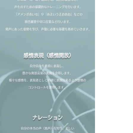
声を出すための基礎的なトレーニングを行います。
「アメンボ赤いな」や「あえいうえおあお」などの
滑舌練習や早口言葉など行います。
発声にあった姿勢を学び、
声優に必要な基礎を高めていきます。
感情表現（感情開放）
自分自身を素直に表現し、
豊かな喜怒哀楽の表現を会得します。​
様々な感情を、
表現者として的確に表現出来るよう感情の
コントロールを習得します。
ナレーション
自分の本当の声（地声）を知り、正しい