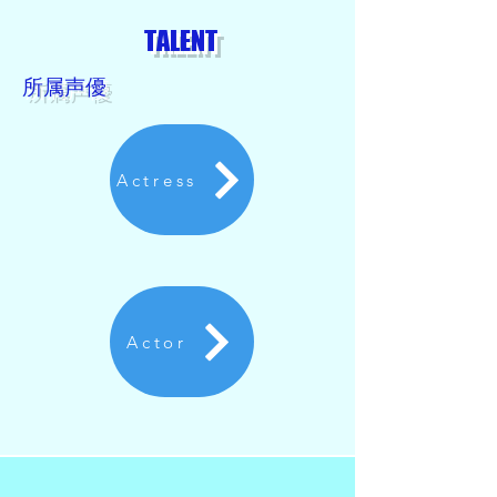
​TALENT
​所属声優
Actress
Actor