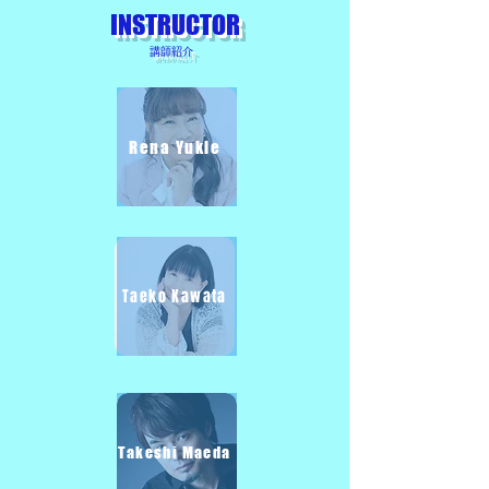
​INSTRUCTOR
​講師紹介
Rena Yukie
Taeko Kawata
Takeshi Maeda