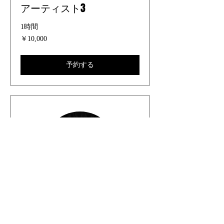
アーティスト3
1時間
10,000
￥10,000
円
予約する
アーティスト2
1時間